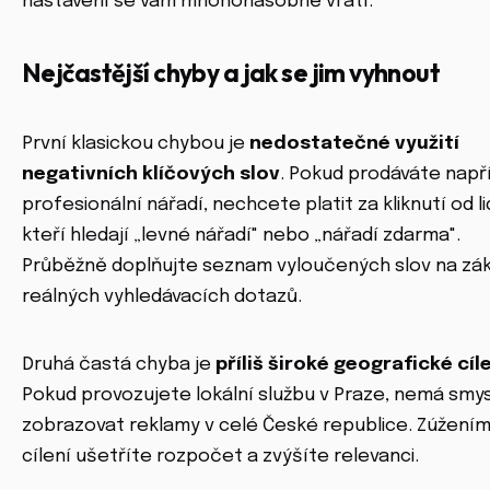
nastavení se vám mnohonásobně vrátí.
Nejčastější chyby a jak se jim vyhnout
První klasickou chybou je
nedostatečné využití
negativních klíčových slov
. Pokud prodáváte např
profesionální nářadí, nechcete platit za kliknutí od lid
kteří hledají „levné nářadí" nebo „nářadí zdarma".
Průběžně doplňujte seznam vyloučených slov na zá
reálných vyhledávacích dotazů.
Druhá častá chyba je
příliš široké geografické cíl
Pokud provozujete lokální službu v Praze, nemá smys
zobrazovat reklamy v celé České republice. Zúžení
cílení ušetříte rozpočet a zvýšíte relevanci.