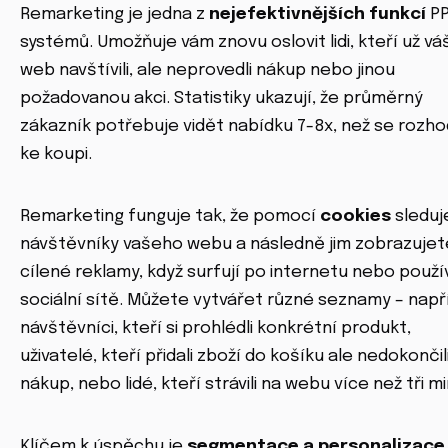
Remarketing je jedna z
nejefektivnějších funkcí
P
systémů. Umožňuje vám znovu oslovit lidi, kteří už vá
web navštívili, ale neprovedli nákup nebo jinou
požadovanou akci. Statistiky ukazují, že průměrný
zákazník potřebuje vidět nabídku 7-8x, než se rozh
ke koupi.
Remarketing funguje tak, že pomocí
cookies
sleduj
návštěvníky vašeho webu a následně jim zobrazujet
cílené reklamy, když surfují po internetu nebo použív
sociální sítě. Můžete vytvářet různé seznamy – např
návštěvníci, kteří si prohlédli konkrétní produkt,
uživatelé, kteří přidali zboží do košíku ale nedokončil
nákup, nebo lidé, kteří strávili na webu více než tři mi
Klíčem k úspěchu je
segmentace a personalizace