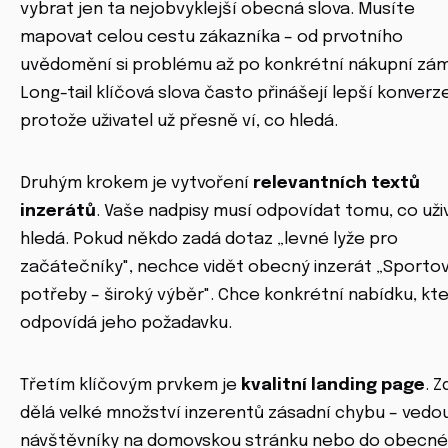
vybrat jen ta nejobvyklejší obecná slova. Musíte
mapovat celou cestu zákazníka – od prvotního
uvědomění si problému až po konkrétní nákupní zám
Long-tail klíčová slova často přinášejí lepší konverz
protože uživatel už přesně ví, co hledá.
Druhým krokem je vytvoření
relevantních textů
inzerátů
. Vaše nadpisy musí odpovídat tomu, co uži
hledá. Pokud někdo zadá dotaz „levné lyže pro
začátečníky", nechce vidět obecný inzerát „Sportov
potřeby – široký výběr". Chce konkrétní nabídku, kt
odpovídá jeho požadavku.
Třetím klíčovým prvkem je
kvalitní landing page
. Z
dělá velké množství inzerentů zásadní chybu – vedo
návštěvníky na domovskou stránku nebo do obecné