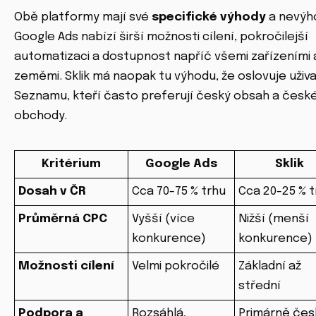
Obě platformy mají své
specifické výhody
a nevýh
Google Ads nabízí širší možnosti cílení, pokročilejší
automatizaci a dostupnost napříč všemi zařízeními 
zeměmi. Sklik má naopak tu výhodu, že oslovuje uživ
Seznamu, kteří často preferují český obsah a česk
obchody.
Kritérium
Google Ads
Sklik
Dosah v ČR
Cca 70-75 % trhu
Cca 20-25 % t
Průměrná CPC
Vyšší (více
Nižší (menší
konkurence)
konkurence)
Možnosti cílení
Velmi pokročilé
Základní až
střední
Podpora a
Rozsáhlá,
Primárně čes