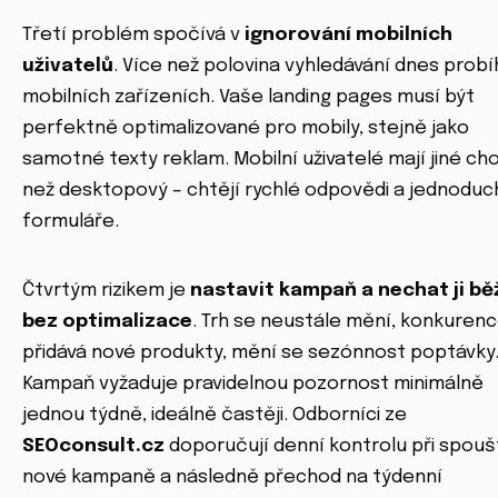
Třetí problém spočívá v
ignorování mobilních
uživatelů
. Více než polovina vyhledávání dnes probí
mobilních zařízeních. Vaše landing pages musí být
perfektně optimalizované pro mobily, stejně jako
samotné texty reklam. Mobilní uživatelé mají jiné ch
než desktopový – chtějí rychlé odpovědi a jednoduc
formuláře.
Čtvrtým rizikem je
nastavit kampaň a nechat ji bě
bez optimalizace
. Trh se neustále mění, konkuren
přidává nové produkty, mění se sezónnost poptávky
Kampaň vyžaduje pravidelnou pozornost minimálně
jednou týdně, ideálně častěji. Odborníci ze
SEOconsult.cz
doporučují denní kontrolu při spouš
nové kampaně a následně přechod na týdenní