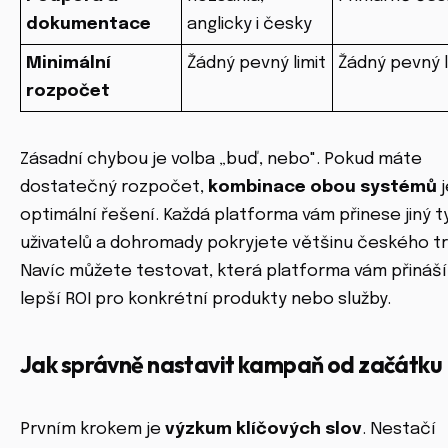
dokumentace
anglicky i česky
Minimální
Žádný pevný limit
Žádný pevný l
rozpočet
Zásadní chybou je volba „buď, nebo". Pokud máte
dostatečný rozpočet,
kombinace obou systémů
j
optimální řešení. Každá platforma vám přinese jiný t
uživatelů a dohromady pokryjete většinu českého tr
Navíc můžete testovat, která platforma vám přináší
lepší ROI pro konkrétní produkty nebo služby.
Jak správně nastavit kampaň od začátku
Prvním krokem je
výzkum klíčových slov
. Nestačí