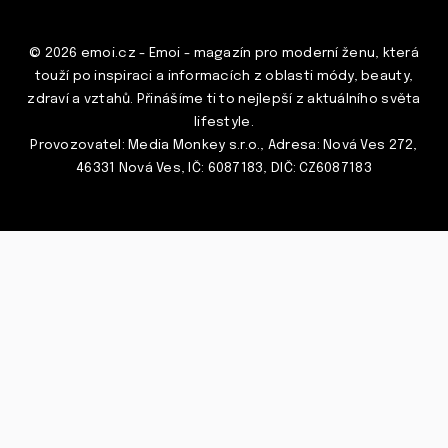
© 2026 emoi.cz - Emoi - magazín pro moderní ženu, která
touží po inspiraci a informacích z oblasti módy, beauty,
zdraví a vztahů. Přinášíme ti to nejlepší z aktuálního světa
lifestyle.
Provozovatel: Media Monkey s.r.o., Adresa: Nová Ves 272,
46331 Nová Ves, IČ: 6087183, DIČ: CZ6087183