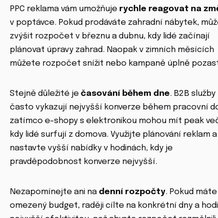
PPC reklama vám umožňuje
rychle reagovat na zm
v poptávce. Pokud prodáváte zahradní nábytek, mů
zvýšit rozpočet v březnu a dubnu, kdy lidé začínají
plánovat úpravy zahrad. Naopak v zimních měsících
můžete rozpočet snížit nebo kampaně úplně pozast
Stejně důležité je
časování během dne
. B2B služby
často vykazují nejvyšší konverze během pracovní d
zatímco e-shopy s elektronikou mohou mít peak več
kdy lidé surfují z domova. Využijte plánování reklam a
nastavte vyšší nabídky v hodinách, kdy je
pravděpodobnost konverze nejvyšší.
Nezapomínejte ani na
denní rozpočty
. Pokud máte
omezený budget, raději cílte na konkrétní dny a hodi