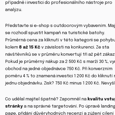
případně i investici do profesionálního nástroje pro
analýzu.
Představte si e-shop s outdoorovým vybavením. Maj
se rozhodl spustit kampaň na turistické batohy.
Průměrná cena za kliknutí v této kategorii se pohyb
kolem
8 až 15 Kč
v závislosti na konkurenci. Ze sta
návštěvníků se v průměru konvertují tři až pět zákaz
Pokud je průměrný nákup za 2 500 Kč s marží 30 %, vy
obchod na jedné objednávce 750 Kč. Při konverzním
poměru 4 % to znamená investici 1 200 Kč do kliknutí 
jednu objednávku. Zisk? 750 Kč minus 1 200 Kč. Nevyšl
Co udělal majitel špatně? Zapomněl na
kvalitu vstu
stránky
a na správné targetování. Po úpravě landin
page, přidání důvěryhodných recenzí a zúžení cílení