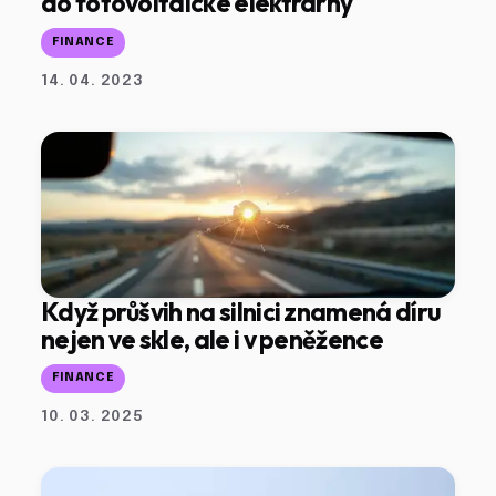
do fotovoltaické elektrárny
FINANCE
14. 04. 2023
Když průšvih na silnici znamená díru
nejen ve skle, ale i v peněžence
FINANCE
10. 03. 2025