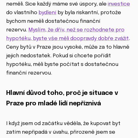
neměli. Sice každý máme své úspory, ale
investice
do vlastního
bydlení
by byla riskantní, protože
bychom neměli dostatečnou finanční
rezervu.
Myslím, že dřív, než se rozhodnete pro
hypotéku, byste vše měli doopravdy dobře zvážit
.
Ceny bytů v Praze jsou vysoké, může za to hlavně
jejich nedostatek. Pokud si chcete pořídit
hypotéku, měli byste počítat s dostatečnou
finanční rezervou.
Hlavní důvod toho, proč je situace v
Praze pro mladé lidí nepříznivá
I když jsem od začátku věděla, že kupovat byt
zatím nepřipadá v úvahu, přirozeně jsem se