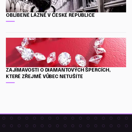
OBLÍBENÉ LÁZNĚ V ČESKÉ REPUBLICE
ZAJÍMAVOSTI O DIAMANTOVÝCH ŠPERCÍCH,
KTERÉ ZŘEJMĚ VŮBEC NETUŠÍTE