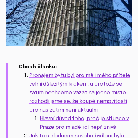
Obsah článku:
Pronájem bytu byl pro mě i mého přítele
velmi důležitým krokem, a protože se
zatím nechceme vázat na jedno místo,
rozhodli jsme se, že koupě nemovitosti
pro nás zatím není aktuální
Hlavní důvod toho, proč je situace v
Praze pro mladé lidí nepříznivá
Jak to s hledáním nového bydlení bylo