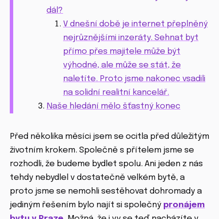
dál?
V dnešní době je internet přeplněný
nejrůznějšími inzeráty. Sehnat byt
přímo přes majitele může být
výhodné, ale může se stát, že
naletíte. Proto jsme nakonec vsadili
na solidní realitní kancelář.
Naše hledání mělo šťastný konec
Před několika měsíci jsem se ocitla před důležitým
životním krokem. Společně s přítelem jsme se
rozhodli, že budeme bydlet spolu. Ani jeden z nás
tehdy nebydlel v dostatečně velkém bytě, a
proto jsme se nemohli sestěhovat dohromady a
jediným řešením bylo najít si společný
pronájem
bytu v Praze
. Možná, že i vy se teď nacházíte v