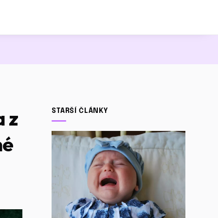
 z
STARŠÍ ČLÁNKY
né