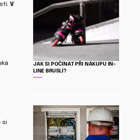
sti.
V
,
eká
JAK SI POČÍNAT PŘI NÁKUPU IN-
LINE BRUSLÍ?
 si