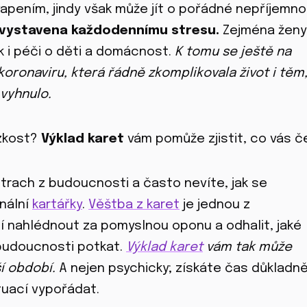
vapením, jindy však může jít o pořádné nepříjemno
e vystavena každodennímu stresu.
Zejména ženy
k i péči o děti a domácnost.
K tomu se ještě na
oronaviru, která řádně zkomplikovala život i těm
vyhnulo.
úzkost?
Výklad karet
vám pomůže zjistit, co vás č
strach z budoucnosti a často nevíte, jak se
nální
kartářky
.
Věštba z karet
je jednou z
í nahlédnout za pomyslnou oponu a odhalit, jaké
 budoucnosti potkat.
Výklad karet
vám tak může
í období.
A nejen psychicky; získáte čas důkladně
tuací vypořádat.