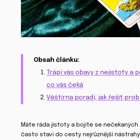
Obsah článku:
Trápí vás obavy z nejistoty a 
co vás čeká
Věštírna poradí, jak řešit pro
Máte ráda jistoty a bojíte se nečekaných
často staví do cesty nejrůznější nástrahy