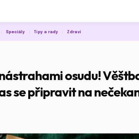
Speciály
Tipy a rady
Zdraví
 nástrahami osudu! Věštba
s se připravit na nečeka