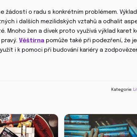
 se žádostí o radu s konkrétním problémem. Výklad
ných i dalších mezilidských vztahů a odhalit aspe
té. Mnoho žen a dívek proto využívá výklad karet k
n pravý.
Věštírna
pomůže také při podezření, že je
yužít i k pomoci při budování kariéry a zodpověze
Kategorie:
L