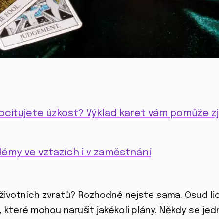
pociťujete úzkost? Výklad karet vám pomůže zji
blémy ve vztazích i v zaměstnání
 životních zvratů? Rozhodně nejste sama. Osud l
, které mohou narušit jakékoli plány. Někdy se jed