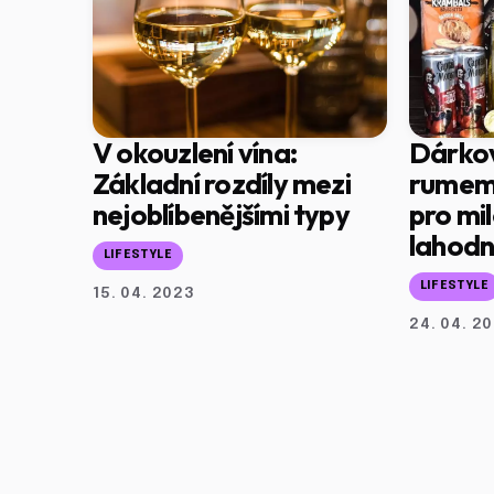
V okouzlení vína:
Dárko
Základní rozdíly mezi
rumem:
nejoblíbenějšími typy
pro mi
lahodn
LIFESTYLE
LIFESTYLE
15. 04. 2023
24. 04. 2