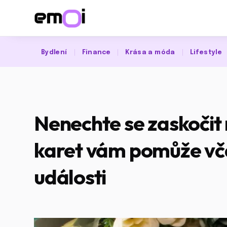
Bydlení
Finance
Krása a móda
Lifestyle
Nenechte se zaskočit
karet vám pomůže vča
události