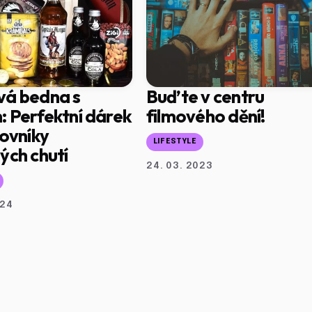
vá bedna s
Buďte v centru
 Perfektní dárek
filmového dění!
lovníky
LIFESTYLE
ých chutí
24. 03. 2023
024