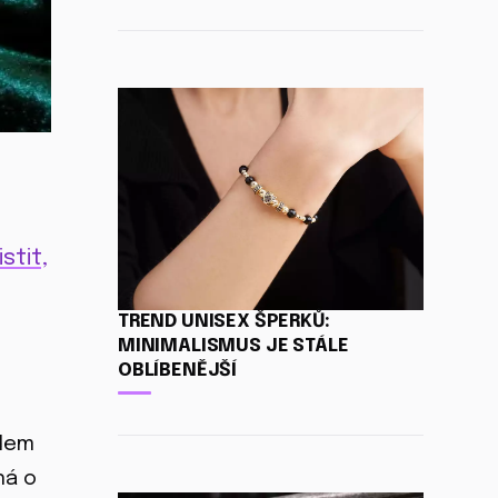
stit,
TREND UNISEX ŠPERKŮ:
MINIMALISMUS JE STÁLE
OBLÍBENĚJŠÍ
idem
ná o