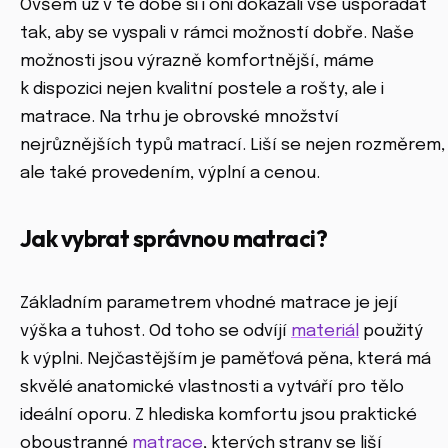
Ovšem už v té době si i oni dokázali vše uspořádat
tak, aby se vyspali v rámci možností dobře. Naše
možnosti jsou výrazně komfortnější, máme
k dispozici nejen kvalitní postele a rošty, ale i
matrace. Na trhu je obrovské množství
nejrůznějších typů matrací. Liší se nejen rozměrem,
ale také provedením, výplní a cenou.
Jak vybrat správnou matraci?
Základním parametrem vhodné matrace je její
výška a tuhost. Od toho se odvíjí
materiál
použitý
k výplni. Nejčastějším je paměťová pěna, která má
skvělé anatomické vlastnosti a vytváří pro tělo
ideální oporu. Z hlediska komfortu jsou praktické
oboustranné
matrace
, kterých strany se liší