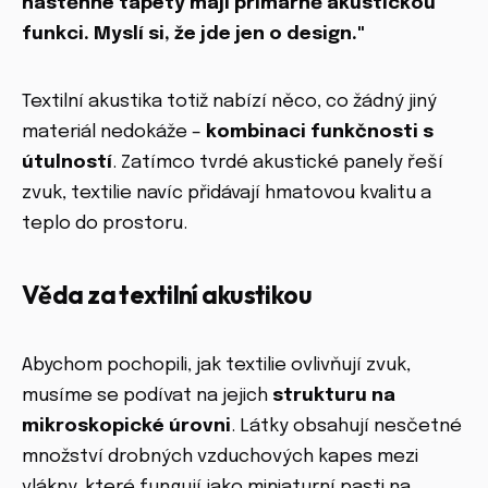
nástěnné tapety mají primárně akustickou
funkci. Myslí si, že jde jen o design."
Textilní akustika totiž nabízí něco, co žádný jiný
materiál nedokáže –
kombinaci funkčnosti s
útulností
. Zatímco tvrdé akustické panely řeší
zvuk, textilie navíc přidávají hmatovou kvalitu a
teplo do prostoru.
Věda za textilní akustikou
Abychom pochopili, jak textilie ovlivňují zvuk,
musíme se podívat na jejich
strukturu na
mikroskopické úrovni
. Látky obsahují nesčetné
množství drobných vzduchových kapes mezi
vlákny, které fungují jako miniaturní pasti na