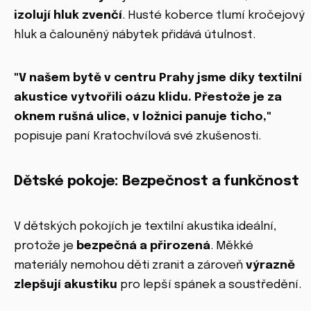
izolují hluk zvenčí
. Husté koberce tlumí kročejový
hluk a čalouněný nábytek přidává útulnost.
"V našem bytě v centru Prahy jsme díky textilní
akustice vytvořili oázu klidu. Přestože je za
oknem rušná ulice, v ložnici panuje ticho,"
popisuje paní Kratochvílová své zkušenosti.
Dětské pokoje: Bezpečnost a funkčnost
V dětských pokojích je textilní akustika ideální,
protože je
bezpečná a přirozená
. Měkké
materiály nemohou děti zranit a zároveň
výrazně
zlepšují akustiku
pro lepší spánek a soustředění.