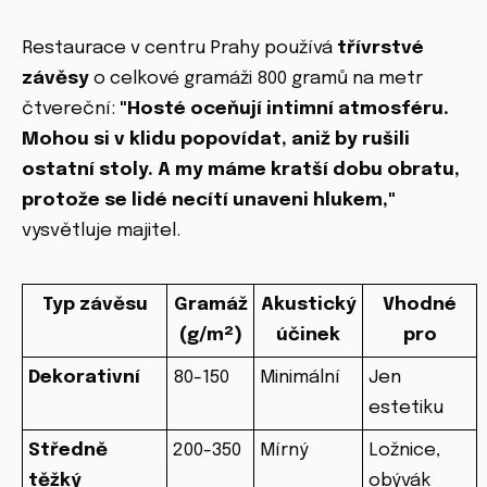
Restaurace v centru Prahy používá
třívrstvé
závěsy
o celkové gramáži 800 gramů na metr
čtvereční:
"Hosté oceňují intimní atmosféru.
Mohou si v klidu popovídat, aniž by rušili
ostatní stoly. A my máme kratší dobu obratu,
protože se lidé necítí unaveni hlukem,"
vysvětluje majitel.
Typ závěsu
Gramáž
Akustický
Vhodné
(g/m²)
účinek
pro
Dekorativní
80-150
Minimální
Jen
estetiku
Středně
200-350
Mírný
Ložnice,
těžký
obývák