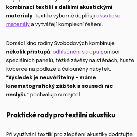
kombinací textilií s dalšími akustickými
materiály
. Textilie výborně doplňují
akustické
materiály
a vytvářejí komplexní řešení.
Domácí kino rodiny Svobodových kombinuje
několik přístupů
:
odhlučnění stropu
pomocí
speciálních panelů, těžké závěsy na stěnách, husté
koberce na podlaze a čalouněný nábytek.
"Výsledek je neuvěřitelný – máme
kinematografický zážitek a sousedi nic
neslyší,"
pochvaluje si majitel.
Praktické rady pro textilní akustiku
Při využívání textilií pro zlepšení akustiky dodržujte