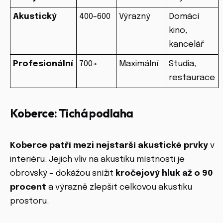
Akustický
400-600
Výrazný
Domácí
kino,
kancelář
Profesionální
700+
Maximální
Studia,
restaurace
Koberce: Tichá podlaha
Koberce patří mezi nejstarší akustické prvky
v
interiéru. Jejich vliv na akustiku místnosti je
obrovský – dokážou snížit
kročejový hluk až o 90
procent
a výrazně zlepšit celkovou akustiku
prostoru.