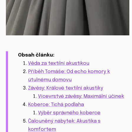
Obsah článku:
Věda za textilní akustikou
Příběh Tomáše: Od echo komory k
útulnému domovu
Závěsy: Králové textilní akustiky
Vícevrstvé závěsy: Maximální účinek
Koberce: Tichá podlaha
Výběr správného koberce
Čalouněný nábytek: Akustika s
komfortem