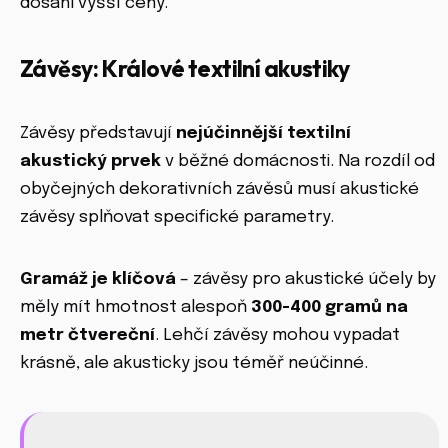
dosáhl vyšší ceny.
Závěsy: Králové textilní akustiky
Závěsy představují
nejúčinnější textilní
akustický prvek
v běžné domácnosti. Na rozdíl od
obyčejných dekorativních závěsů musí akustické
závěsy splňovat specifické parametry.
Gramáž je klíčová
– závěsy pro akustické účely by
měly mít hmotnost alespoň
300-400 gramů na
metr čtvereční
. Lehčí závěsy mohou vypadat
krásně, ale akusticky jsou téměř neúčinné.