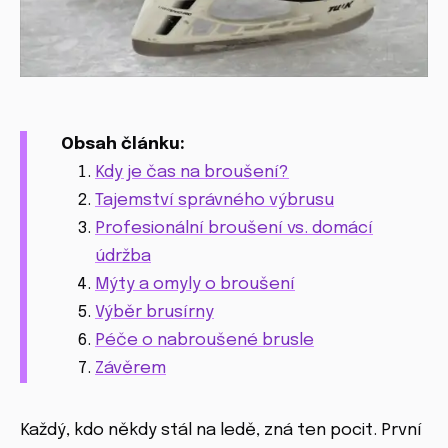
Obsah článku:
Kdy je čas na broušení?
Tajemství správného výbrusu
Profesionální broušení vs. domácí
údržba
Mýty a omyly o broušení
Výběr brusírny
Péče o nabroušené brusle
Závěrem
Každý, kdo někdy stál na ledě, zná ten pocit. První