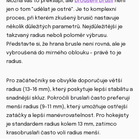
Možná vás to překvapí, ale
broušení bruslí
není
jen o tom "udělat je ostré". Je to komplexní
proces, při kterém zkušený brusič nastavuje
několik důležitých parametrů. Nejdůležitější je
takzvaný radius neboli poloměr výbrusu.
Představte si, že hrana brusle není rovná, ale je
vybroušená do mírného oblouku - právě to je
radius.
Pro začátečníky se obvykle doporučuje větší
radius (13-16 mm), který poskytuje lepší stabilitu a
snadnější skluz. Pokročilí bruslaři často preferují
menší radius (9-11 mm), který umožňuje ostřejší
zatáčky a lepší manévrovatelnost. Pro hokejisty
je standardem radius kolem 13 mm, zatímco
krasobruslaři často volí radius menší.