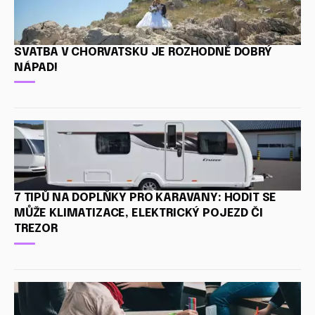
SVATBA V CHORVATSKU JE ROZHODNĚ DOBRÝ
NÁPAD!
7 TIPŮ NA DOPLŇKY PRO KARAVANY: HODIT SE
MŮŽE KLIMATIZACE, ELEKTRICKÝ POJEZD ČI
TREZOR