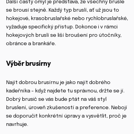
Další častý omyl je představa, že všechny brusle
se brousí stejně. Každý typ bruslí, ať už jsou to
hokejové, krasobruslařské nebo rychlobruslařské,
vyžaduje specifický přístup. Dokonce i v rámci
hokejových bruslí se liší broušení pro útočníky,
obránce a brankáře.
Výběr brusírny
Najít dobrou brusírnu je jako najít dobrého
kadeřníka - když najdete tu správnou, držte se jí.
Dobrý brusič se vás bude ptát na váš styl
bruslení, úroveň zkušeností a preference. Nebojí
se doporučit konkrétní úpravy a vysvětlit, proč je
navrhuje.