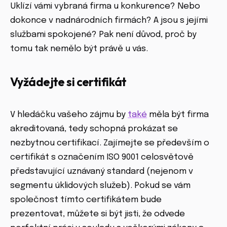
Uklízí vámi vybraná firma u konkurence? Nebo
dokonce v nadnárodních firmách? A jsou s jejími
službami spokojené? Pak není důvod, proč by
tomu tak nemělo být právě u vás.
Vyžádejte si certifikát
V hledáčku vašeho zájmu by
také
měla být firma
akreditovaná, tedy schopná prokázat se
nezbytnou certifikací. Zajímejte se především o
certifikát s označením ISO 9001 celosvětově
představující uznávaný standard (nejenom v
segmentu úklidových služeb). Pokud se vám
společnost tímto certifikátem bude
prezentovat, můžete si být jisti, že odvede