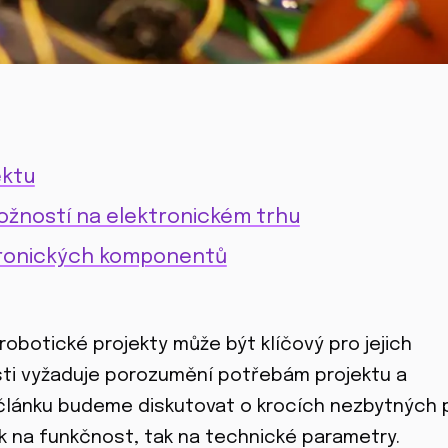
ektu
ožností na elektronickém trhu
tronických komponentů
obotické projekty může být klíčový pro jejich
asti vyžaduje porozumění potřebám projektu a
lánku budeme diskutovat o krocích nezbytných 
 na funkčnost, tak na technické parametry.