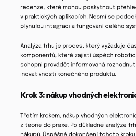
recenze, které mohou poskytnout přehle
v praktických aplikacích. Nesmí se podceň
plynulou integraci a fungování celého sy
Analýza trhu je proces, který vyžaduje ča
komponentů, které zajistí úspěch robotic
schopni provádět informovaná rozhodnutí, 
inovativnosti konečného produktu.
Krok 3: nákup vhodných elektron
Třetím krokem, nákup vhodných elektroni
z teorie do praxe. Po důkladné analýze tr
nákupů. Úspěšné dokončení tohoto kroku 