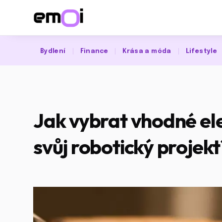
Bydlení
Finance
Krása a móda
Lifestyle
Jak vybrat vhodné el
svůj robotický projekt