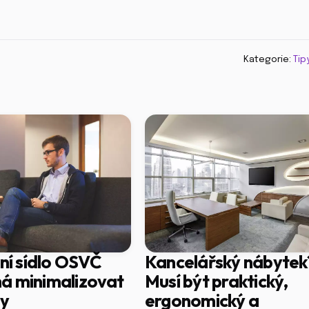
Kategorie:
Tip
lní sídlo OSVČ
Kancelářský nábytek
á minimalizovat
Musí být praktický,
dy
ergonomický a