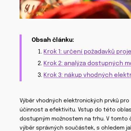
Obsah článku:
Krok 1: určení požadavků proj
Krok 2: analýza dostupných m
Krok 3: nákup vhodných elek
Výběr vhodných elektronických prvků pro r
účinnost a efektivitu. Vstup do této obl
dostupným možnostem na trhu. V tomto č
výběr správných součástek, s ohledem jak