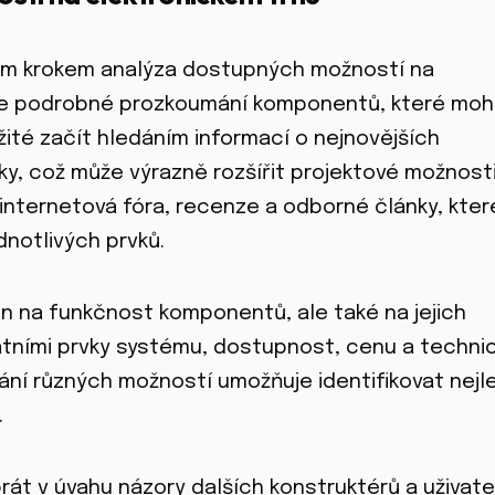
hým krokem analýza dostupných možností na
uje podrobné prozkoumání komponentů, které mo
žité začít hledáním informací o nejnovějších
ky, což může výrazně rozšířit projektové možnosti
 internetová fóra, recenze a odborné články, kter
notlivých prvků.
en na funkčnost komponentů, ale také na jejich
atními prvky systému, dostupnost, cenu a techni
í různých možností umožňuje identifikovat nejle
.
át v úvahu názory dalších konstruktérů a uživate