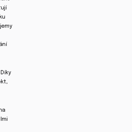
ují
ku
bjemy
ání
 Díky
kt,
na
lmi