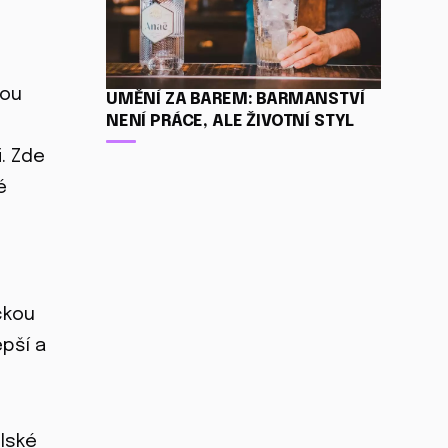
hou
UMĚNÍ ZA BAREM: BARMANSTVÍ
NENÍ PRÁCE, ALE ŽIVOTNÍ STYL
. Zde
é
ckou
pší a
lské