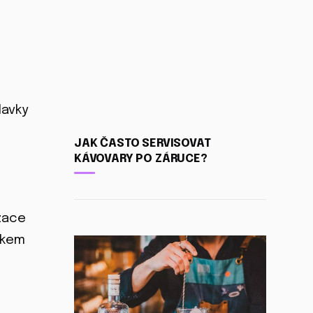
davky
JAK ČASTO SERVISOVAT
KÁVOVARY PO ZÁRUCE?
izace
okem