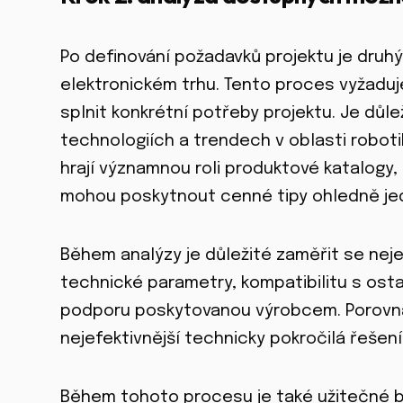
Po definování požadavků projektu je dru
elektronickém trhu. Tento proces vyžad
splnit konkrétní potřeby projektu. Je důle
technologiích a trendech v oblasti roboti
hrají významnou roli produktové katalogy,
mohou poskytnout cenné tipy ohledně jed
Během analýzy je důležité zaměřit se nej
technické parametry, kompatibilitu s ost
podporu poskytovanou výrobcem. Porovnán
nejefektivnější technicky pokročilá řešení
Během tohoto procesu je také užitečné br