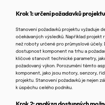
Krok 1: určení požadavků projektu
Stanovení požadavků projektu vyžaduje deta
očekávaných výsledků. Například projekt 
než roboty určené pro průmyslové účely. Dů
dostupnost komponent na trhu a požadavk
klíčové stanovit technické parametry, ja
požadovaný výkon. Porozumění těmto as
komponent, jako jsou motory, senzory, říd
projektu. Stanovení požadavků je nejen z
k úspěchu celého podniku.
Krok 2: analýza dostupných možno