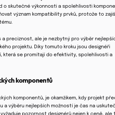
d o skutečné výkonnosti a spolehlivosti kompon
ovat význam kompatibility prvků, protože to zajiš
stému.
s a preciznost, ale je nezbytný pro výběr nejlepší
kého projektu. Díky tomuto kroku jsou designéři
která se promítají do efektivity, spolehlivosti a
ických komponentů
ckých komponentů, je okamžikem, kdy projekt pře
hu a výběru nejlepších možností je čas na uskute
vyžaduje pozornost designérů nejen k ceně, ale 