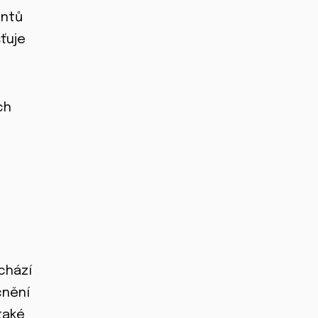
entů
ťuje
ch
chází
čnění
také