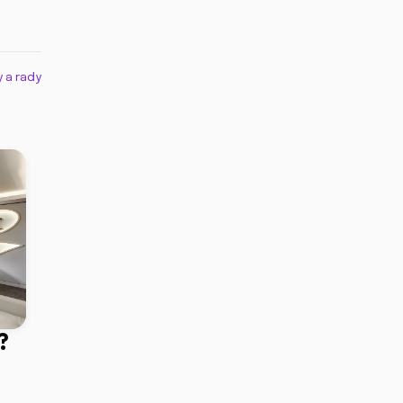
y a rady
?