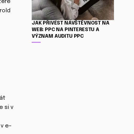
teré
rold
JAK PŘIVÉST NÁVŠTĚVNOST NA
WEB: PPC NA PINTERESTU A
VÝZNAM AUDITU PPC
át
e si v
 v e-