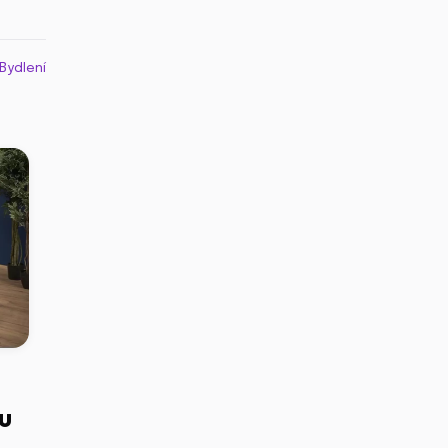
Bydlení
u