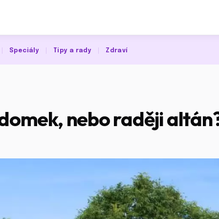
Speciály
Tipy a rady
Zdraví
 domek, nebo raději altán