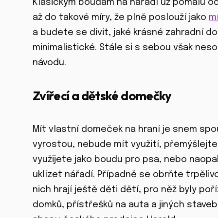
Klasickým boudám na nářadí už pomalu odz
až do takové míry, že plně poslouží jako
m
a budete se divit, jaké krásné zahradní do
minimalistické. Stále si s sebou však nes
návodu.
Zvířecí a dětské domečky
Mít vlastní domeček na hraní je snem spous
vyrostou, nebude mít využití, přemýšlejt
využijete jako boudu pro psa, nebo naopa
uklízet nářadí. Případně se obrňte trpěliv
nich hrají ještě děti dětí, pro něž byly po
domků, přístřešků na auta a jiných staveb,