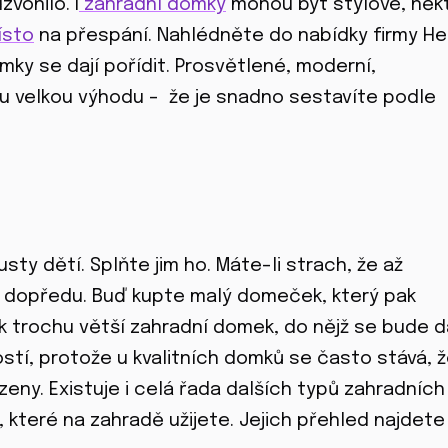
vonilo. I
zahradní domky
mohou být stylové, něk
ísto
na přespání. Nahlédněte do nabídky firmy He
mky se dají pořídit. Prosvětlené, moderní,
ou velkou výhodu - že je snadno sestavíte podle
ty dětí. Splňte jim ho. Máte-li strach, že až
e dopředu. Buď kupte malý domeček, který pak
k trochu větší zahradní domek, do nějž se bude d
ostí, protože u kvalitních domků se často stává, ž
řízeny. Existuje i celá řada dalších typů zahradních
 které na zahradě užijete. Jejich přehled najdete