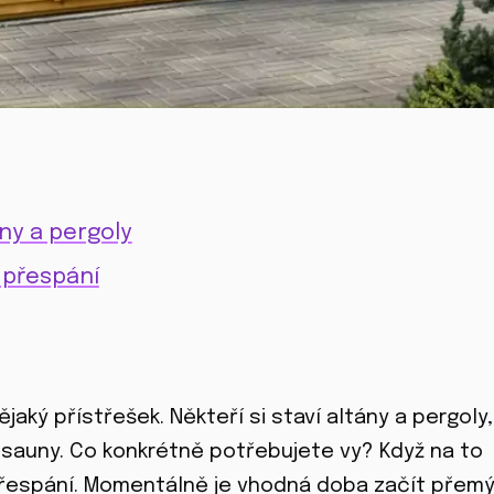
ány a pergoly
 přespání
jaký přístřešek. Někteří si staví altány a pergoly,
a sauny. Co konkrétně potřebujete vy? Když na to
 přespání. Momentálně je vhodná doba začít přemý