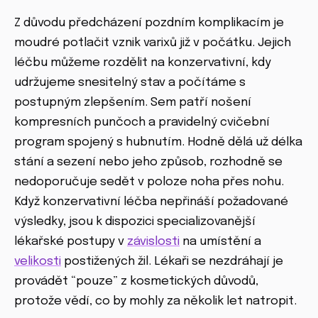
Z důvodu předcházení pozdním komplikacím je
moudré potlačit vznik varixů již v počátku. Jejich
léčbu můžeme rozdělit na konzervativní, kdy
udržujeme snesitelný stav a počítáme s
postupným zlepšením. Sem patří nošení
kompresních punčoch a pravidelný cvičební
program spojený s hubnutím. Hodně dělá už délka
stání a sezení nebo jeho způsob, rozhodně se
nedoporučuje sedět v poloze noha přes nohu.
Když konzervativní léčba nepřináší požadované
výsledky, jsou k dispozici specializovanější
lékařské postupy v
závislosti
na umístění a
velikosti
postižených žil. Lékaři se nezdráhají je
provádět “pouze” z kosmetických důvodů,
protože vědí, co by mohly za několik let natropit.