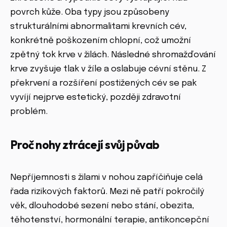
povrch kůže. Oba typy jsou způsobeny
strukturálními abnormalitami krevních cév,
konkrétně poškozením chlopní, což umožní
zpětný tok krve v žilách. Následné shromažďování
krve zvyšuje tlak v žíle a oslabuje cévní stěnu. Z
překrvení a rozšíření postižených cév se pak
vyvíjí nejprve estetický, později zdravotní
problém.
Proč nohy ztrácejí svůj půvab
Nepříjemnosti s žilami v nohou zapříčiňuje celá
řada rizikových faktorů. Mezi ně patří pokročilý
věk, dlouhodobé sezení nebo stání, obezita,
těhotenství, hormonální terapie, antikoncepční