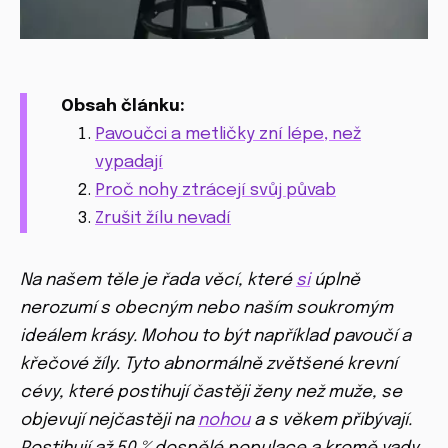
Obsah článku:
Pavoučci a metličky zní lépe, než
vypadají
Proč nohy ztrácejí svůj půvab
Zrušit žílu nevadí
Na našem těle je řada věcí, které
si
úplně
nerozumí s obecným nebo naším soukromým
ideálem krásy. Mohou to být například pavoučí a
křečové žíly. Tyto abnormálně zvětšené krevní
cévy, které postihují častěji ženy než muže, se
objevují nejčastěji na
nohou
a s věkem přibývají.