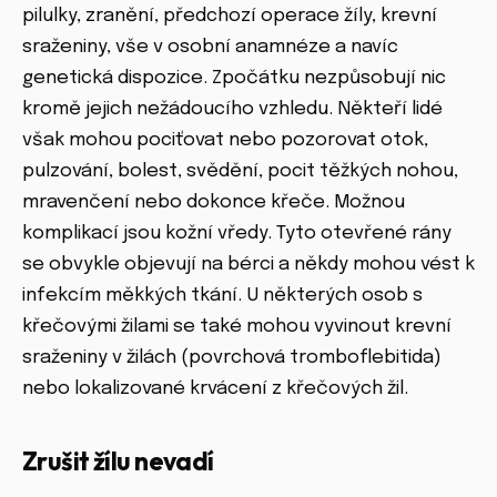
pilulky, zranění, předchozí operace žíly, krevní
sraženiny, vše v osobní anamnéze a navíc
genetická dispozice. Zpočátku nezpůsobují nic
kromě jejich nežádoucího vzhledu. Někteří lidé
však mohou pociťovat nebo pozorovat otok,
pulzování, bolest, svědění, pocit těžkých nohou,
mravenčení nebo dokonce křeče. Možnou
komplikací jsou kožní vředy. Tyto otevřené rány
se obvykle objevují na bérci a někdy mohou vést k
infekcím měkkých tkání. U některých osob s
křečovými žilami se také mohou vyvinout krevní
sraženiny v žilách (povrchová tromboflebitida)
nebo lokalizované krvácení z křečových žil.
Zrušit žílu nevadí