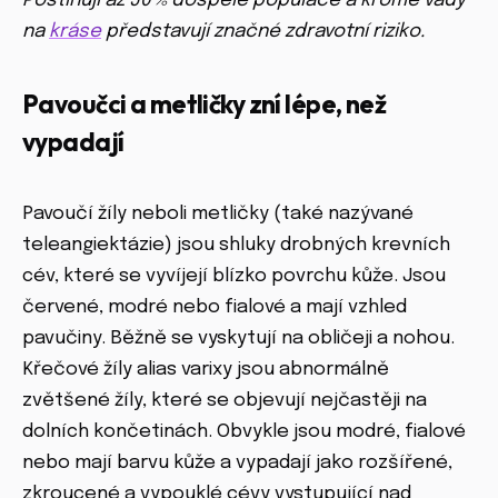
Postihují až 50 % dospělé populace a kromě vady
na
kráse
představují značné zdravotní riziko.
Pavoučci a metličky zní lépe, než
vypadají
Pavoučí žíly neboli metličky (také nazývané
teleangiektázie) jsou shluky drobných krevních
cév, které se vyvíjejí blízko povrchu kůže. Jsou
červené, modré nebo fialové a mají vzhled
pavučiny. Běžně se vyskytují na obličeji a nohou.
Křečové žíly alias varixy jsou abnormálně
zvětšené žíly, které se objevují nejčastěji na
dolních končetinách. Obvykle jsou modré, fialové
nebo mají barvu kůže a vypadají jako rozšířené,
zkroucené a vypouklé cévy vystupující nad