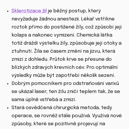
Sklerotizace žil
je běžný postup, který
nevyžaduje žádnou anestezii. Lékař vstříkne
roztok přímo do postižené žíly, což způsobí její
kolaps a nakonec vymizení. Chemická látka
totiž dráždí výstelku žíly, způsobuje její otoky a
ztuhnutí. Žíla se časem změní na jizvu, která
zmizí z dohledu. Průtok krve se přesune do
blízkých zdravých krevních cév. Pro optimální
výsledky může být zapotřebí několik sezení.
Dobrým pomocníkem pro odstraňování varixů
se ukázal laser; ten žílu zničí teplem tak, že se
sama úplně vstřebá a zmizí.
Stará osvědčená chirurgická metoda, tedy
operace, se rovněž stále používá. Využívá nové
způsoby, které se pozitivně projevují na