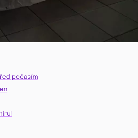
před počasím
len
íru!