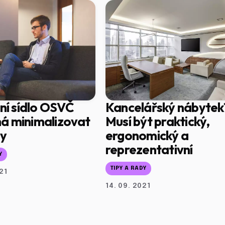
lní sídlo OSVČ
Kancelářský nábytek
á minimalizovat
Musí být praktický,
dy
ergonomický a
reprezentativní
Y
TIPY A RADY
21
14. 09. 2021