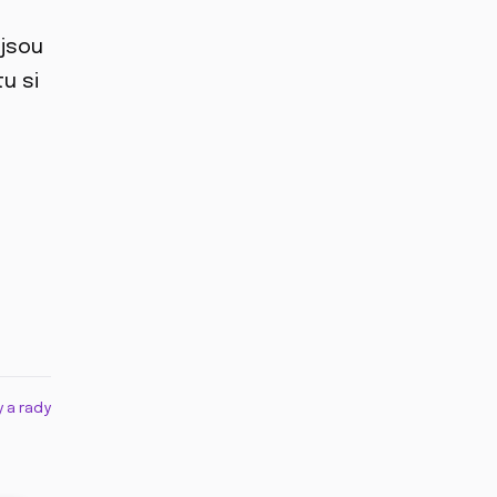
 jsou
u si
y a rady