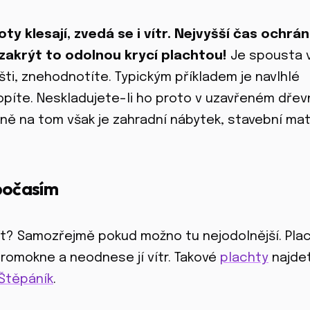
ty klesají, zvedá se i vítr. Nejvyšší čas ochrán
zakrýt to odolnou krycí plachtou!
Je spousta v
ti, znehodnotíte. Typickým příkladem je navlhlé
opíte. Neskladujete-li ho proto v uzavřeném dřevn
ně na tom však je zahradní nábytek, stavební mate
počasím
žít? Samozřejmě pokud možno tu nejodolnější. Pla
romokne a neodnese jí vítr. Takové
plachty
najde
 Štěpáník
.