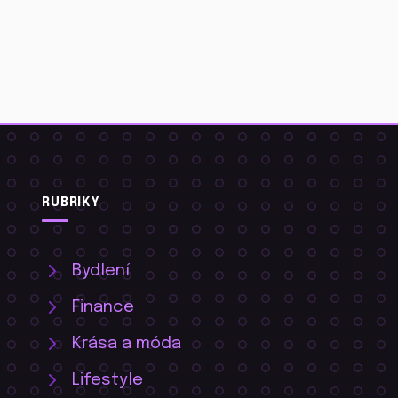
RUBRIKY
Bydlení
Finance
Krása a móda
Lifestyle