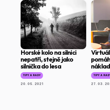
Horské kolo na silnici
Virtuá
nepatří, stejně jako
pomáh
silnička do lesa
nákla
TIPY A RADY
TIPY A RAD
20. 05. 2021
27. 03. 20