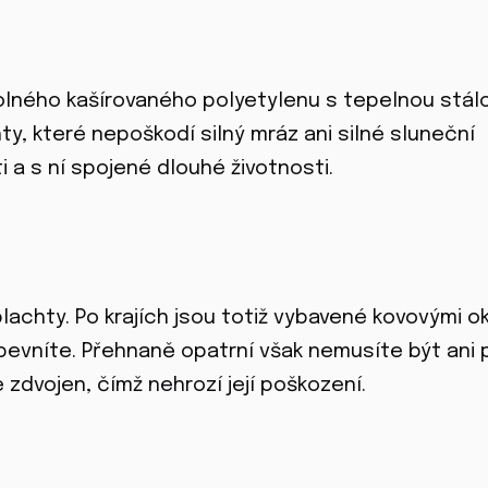
dolného kašírovaného polyetylenu s tepelnou stál
hty, které nepoškodí silný mráz ani silné sluneční
i a s ní spojené dlouhé životnosti.
chty. Po krajích jsou totiž vybavené kovovými ok
pevníte. Přehnaně opatrní však nemusíte být ani p
 zdvojen, čímž nehrozí její poškození.