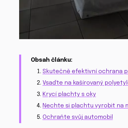
Obsah článku:
Skutečně efektivní ochrana 
Vsaďte na kašírovaný polyety
Krycí plachty s oky
Nechte si plachtu vyrobit na m
Ochraňte svůj automobil