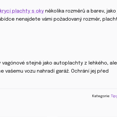
krycí plachty s oky
několika rozměrů a barev, jako
nabídce nenajdete vámi požadovaný rozměr, placht
y vagónové stejně jako autoplachty z lehkého, ale
e vašemu vozu nahradí garáž. Ochrání jej před
Kategorie:
Tip