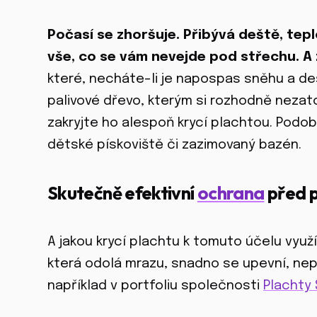
Počasí se zhoršuje. Přibývá deště, teplo
vše, co se vám nevejde pod střechu. A 
které, necháte-li je napospas sněhu a deš
palivové dřevo, kterým si rozhodně nezat
zakryjte ho alespoň krycí plachtou. Podob
dětské pískoviště či zazimovaný bazén.
Skutečně efektivní
ochrana
před 
A jakou krycí plachtu k tomuto účelu vyu
která odolá mrazu, snadno se upevní, nep
například v portfoliu společnosti
Plachty