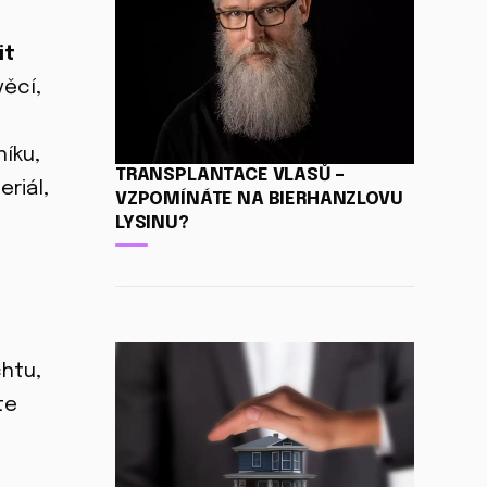
it
ěcí,
íku,
TRANSPLANTACE VLASŮ –
riál,
VZPOMÍNÁTE NA BIERHANZLOVU
LYSINU?
chtu,
te