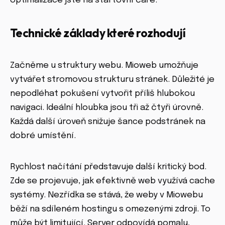
optimalizace jste na startovní čáře.
Technické základy které rozhodují
Začněme u struktury webu. Mioweb umožňuje
vytvářet stromovou strukturu stránek. Důležité je
nepodléhat pokušení vytvořit příliš hlubokou
navigaci. Ideální hloubka jsou tři až čtyři úrovně.
Každá další úroveň snižuje šance podstránek na
dobré umístění.
Rychlost načítání představuje další kritický bod.
Zde se projevuje, jak efektivně web využívá cache
systémy. Nezřídka se stává, že weby v Miowebu
běží na sdíleném hostingu s omezenými zdroji. To
může být limitující. Server odpovídá pomalu,