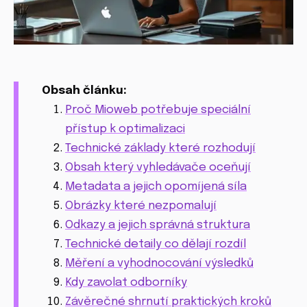
Obsah článku:
Proč Mioweb potřebuje speciální
přístup k optimalizaci
Technické základy které rozhodují
Obsah který vyhledávače oceňují
Metadata a jejich opomíjená síla
Obrázky které nezpomalují
Odkazy a jejich správná struktura
Technické detaily co dělají rozdíl
Měření a vyhodnocování výsledků
Kdy zavolat odborníky
Závěrečné shrnutí praktických kroků