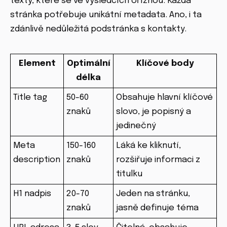
texty, které se ve výsledcích oříznou. Každá
stránka potřebuje unikátní metadata. Ano, i ta
zdánlivě nedůležitá podstránka s kontakty.
Element
Optimální
Klíčové body
délka
Title tag
50-60
Obsahuje hlavní klíčové
znaků
slovo, je popisný a
jedinečný
Meta
150-160
Láká ke kliknutí,
description
znaků
rozšiřuje informaci z
titulku
H1 nadpis
20-70
Jeden na stránku,
znaků
jasně definuje téma