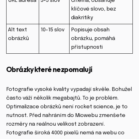
URL adresa
3-5 slov
Čitelná, obsahuje
klíčové slovo, bez
diakritiky
Alt text
10-15 slov
Popisuje obsah
obrázků
obrázku, pomáhá
přístupnosti
Obrázky které nezpomalují
Fotografie vysoké kvality vypadají skvěle. Bohužel
často váží několik megabajtů. To je problém.
Optimalizace obrázků není rocket science, je to
nutnost. Před nahráním do Miowebu zmenšete
rozměry na reálnou velikost zobrazení.
Fotografie široká 4000 pixelů nemá na webu co