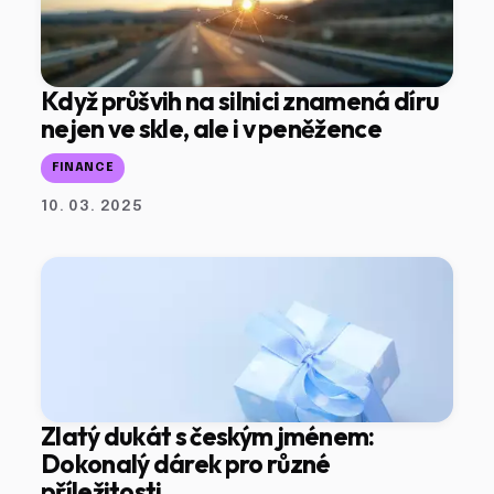
Když průšvih na silnici znamená díru
nejen ve skle, ale i v peněžence
FINANCE
10. 03. 2025
Zlatý dukát s českým jménem:
Dokonalý dárek pro různé
příležitosti