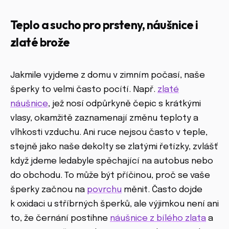
Teplo a sucho pro prsteny, náušnice i
zlaté brože
Jakmile vyjdeme z domu v zimním počasí, naše
šperky to velmi často pocítí. Např.
zlaté
náušnice
, jež nosí odpůrkyně čepic s krátkými
vlasy, okamžitě zaznamenají změnu teploty a
vlhkosti vzduchu. Ani ruce nejsou často v teple,
stejně jako naše dekolty se zlatými řetízky, zvlášť
když jdeme ledabyle spěchající na autobus nebo
do obchodu. To může být příčinou, proč se vaše
šperky začnou na
povrchu
měnit. Často dojde
k oxidaci u stříbrných šperků, ale výjimkou není ani
to, že černání postihne
náušnice z bílého zlata
a