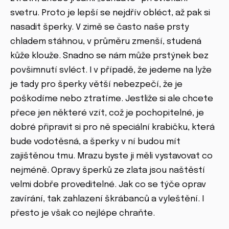
svetru. Proto je lepší se nejdřív obléct, až pak si
nasadit šperky. V zimě se často naše prsty
chladem stáhnou, v průměru zmenší, studená
kůže klouže. Snadno se nám může prstýnek bez
povšimnutí svléct. I v případě, že jedeme na lyže
je tady pro šperky větší nebezpečí, že je
poškodíme nebo ztratíme. Jestliže si ale chcete
přece jen některé vzít, což je pochopitelné, je
dobré připravit si pro ně speciální krabičku, která
bude vodotěsná, a šperky v ní budou mít
zajištěnou tmu. Mrazu byste ji měli vystavovat co
nejméně. Opravy šperků ze zlata jsou naštěstí
velmi dobře proveditelné. Jak co se týče oprav
zavírání, tak zahlazení škrábanců a vyleštění. I
přesto je však co nejlépe chraňte.