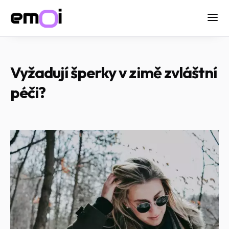
Vyžadují šperky v zimě zvláštní
péči?