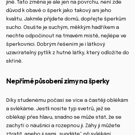
jiné. Tato změna je ale jen na povrchu, není zde
důvod k obavě o šperk jako takový ani jeho
kvalitu. Jakmile přijdete domů, dopřejte šperkům
sucho. Osušte je suchým, měkkým hadříkem a
nechte odpočinout na tmavém místě, nejlépe ve
šperkovnici. Dobrým řešením je i látkový
uzavíratelný pytlík z hutné látky, který odložíte do
skříně.
Nepřímé působení zimy na šperky
Díky studenému počasí se více a častěji oblékám
a svlékáme. Jestli nosíte typ svetrů, jež se
oblékají přes hlavu, snadno se může stát, že se
zachytí o náušnici a rozepnou ji. Záhy ji můžete
ztratit, anebo ji sami „sundáte“ při svlékání