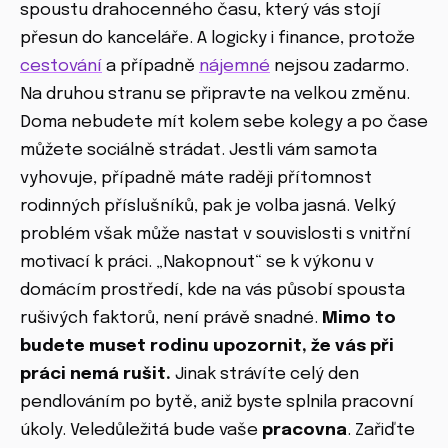
spoustu drahocenného času, který vás stojí
přesun do kanceláře. A logicky i finance, protože
cestování
a případně
nájemné
nejsou zadarmo.
Na druhou stranu se připravte na velkou změnu.
Doma nebudete mít kolem sebe kolegy a po čase
můžete sociálně strádat. Jestli vám samota
vyhovuje, případně máte raději přítomnost
rodinných příslušníků, pak je volba jasná. Velký
problém však může nastat v souvislosti s vnitřní
motivací k práci. „Nakopnout“ se k výkonu v
domácím prostředí, kde na vás působí spousta
rušivých faktorů, není právě snadné.
Mimo to
budete muset rodinu upozornit, že vás při
práci nemá rušit.
Jinak strávíte celý den
pendlováním po bytě, aniž byste splnila pracovní
úkoly. Veledůležitá bude vaše
pracovna
. Zařiďte