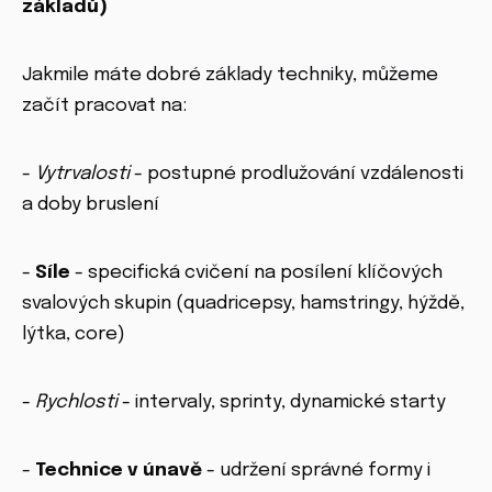
základů)
Jakmile máte dobré základy techniky, můžeme
začít pracovat na:
-
Vytrvalosti
- postupné prodlužování vzdálenosti
a doby bruslení
-
Síle
- specifická cvičení na posílení klíčových
svalových skupin (quadricepsy, hamstringy, hýždě,
lýtka, core)
-
Rychlosti
- intervaly, sprinty, dynamické starty
-
Technice v únavě
- udržení správné formy i