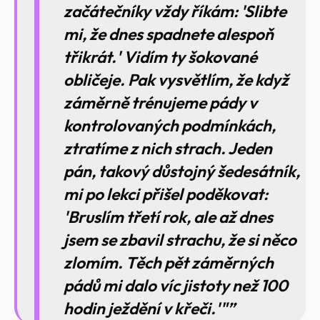
začátečníky vždy říkám: 'Slibte
mi, že dnes spadnete alespoň
třikrát.' Vidím ty šokované
obličeje. Pak vysvětlím, že když
záměrně trénujeme pády v
kontrolovaných podmínkách,
ztratíme z nich strach. Jeden
pán, takový důstojný šedesátník,
mi po lekci přišel poděkovat:
'Bruslím třetí rok, ale až dnes
jsem se zbavil strachu, že si něco
zlomím. Těch pět záměrných
pádů mi dalo víc jistoty než 100
hodin ježdění v křeči.'"