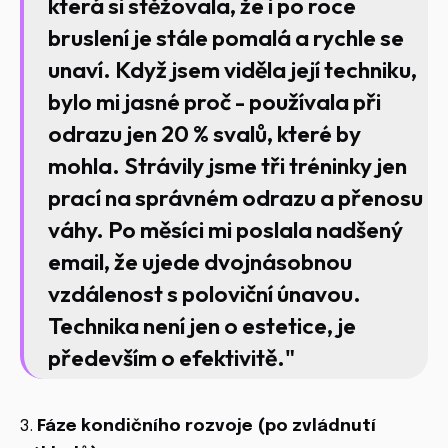
která si stěžovala, že i po roce
bruslení je stále pomalá a rychle se
unaví. Když jsem viděla její techniku,
bylo mi jasné proč - používala při
odrazu jen 20 % svalů, které by
mohla. Strávily jsme tři tréninky jen
prací na správném odrazu a přenosu
váhy. Po měsíci mi poslala nadšený
email, že ujede dvojnásobnou
vzdálenost s poloviční únavou.
Technika není jen o estetice, je
především o efektivitě."
3.
Fáze kondičního rozvoje (po zvládnutí