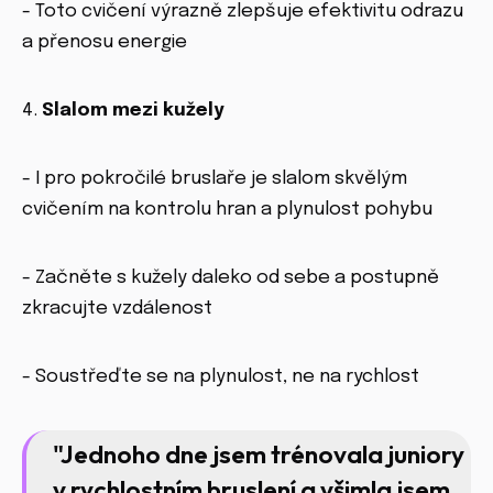
- Toto cvičení výrazně zlepšuje efektivitu odrazu
a přenosu energie
4.
Slalom mezi kužely
- I pro pokročilé bruslaře je slalom skvělým
cvičením na kontrolu hran a plynulost pohybu
- Začněte s kužely daleko od sebe a postupně
zkracujte vzdálenost
- Soustřeďte se na plynulost, ne na rychlost
"Jednoho dne jsem trénovala juniory
v rychlostním bruslení a všimla jsem