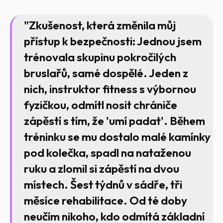
"Zkušenost, která změnila můj
přístup k bezpečnosti: Jednou jsem
trénovala skupinu pokročilých
bruslařů, samé dospělé. Jeden z
nich, instruktor fitness s výbornou
fyzičkou, odmítl nosit chrániče
zápěstí s tím, že 'umí padat'. Během
tréninku se mu dostalo malé kamínky
pod kolečka, spadl na nataženou
ruku a zlomil si zápěstí na dvou
místech. Šest týdnů v sádře, tři
měsíce rehabilitace. Od té doby
neučím nikoho, kdo odmítá základní