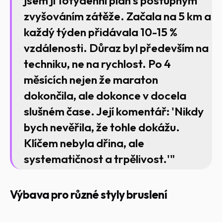
jsem jí 16týdenní plán s postupným
zvyšováním zátěže. Začala na 5 km a
každý týden přidávala 10-15 %
vzdálenosti. Důraz byl především na
techniku, ne na rychlost. Po 4
měsících nejen že maraton
dokončila, ale dokonce v docela
slušném čase. Její komentář: 'Nikdy
bych nevěřila, že tohle dokážu.
Klíčem nebyla dřina, ale
systematičnost a trpělivost.'"
Výbava pro různé styly bruslení